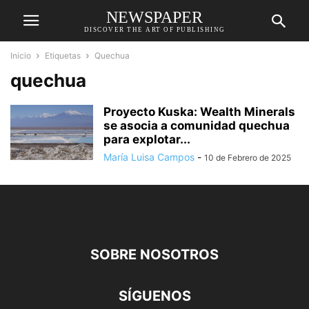
NEWSPAPER
DISCOVER THE ART OF PUBLISHING
Inicio
Etiquetas
Quechua
quechua
Proyecto Kuska: Wealth Minerals
se asocia a comunidad quechua
para explotar...
María Luisa Campos
-
10 de Febrero de 2025
SOBRE NOSOTROS
SÍGUENOS