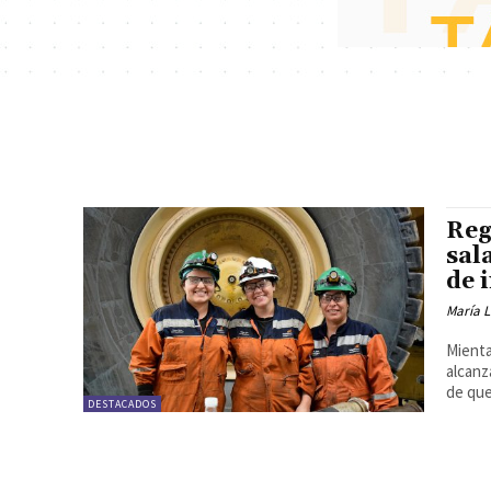
Reg
sal
de 
María 
Mienta
alcanza
de que 
DESTACADOS