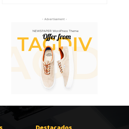
- Advertisement -
s
Destacados