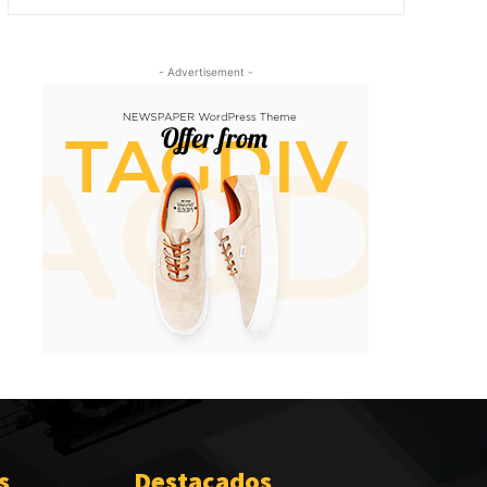
- Advertisement -
s
Destacados