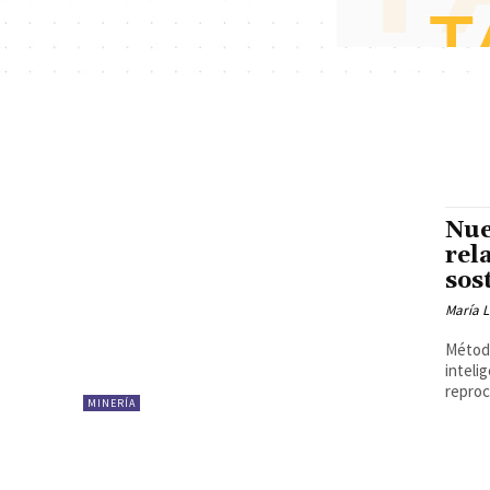
Nue
rel
sos
María 
Método
inteli
reproc
MINERÍA