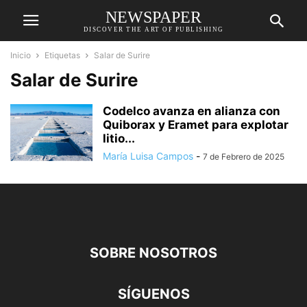
NEWSPAPER
DISCOVER THE ART OF PUBLISHING
Inicio
Etiquetas
Salar de Surire
Salar de Surire
Codelco avanza en alianza con
Quiborax y Eramet para explotar
litio...
María Luisa Campos
-
7 de Febrero de 2025
SOBRE NOSOTROS
SÍGUENOS