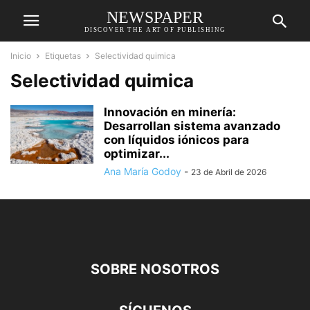
NEWSPAPER
DISCOVER THE ART OF PUBLISHING
Inicio
Etiquetas
Selectividad quimica
Selectividad quimica
Innovación en minería:
Desarrollan sistema avanzado
con líquidos iónicos para
optimizar...
Ana María Godoy
-
23 de Abril de 2026
SOBRE NOSOTROS