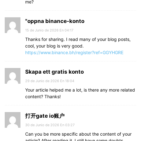
me?
"oppna binance-konto
15 de Junio de 2026 En 04:17
Thanks for sharing. I read many of your blog posts,
cool, your blog is very good.
https://www.binance.bh/register?ref=GGYHGRE
Skapa ett gratis konto
29 de Junio de 2026 En 18:04
Your article helped me a lot, is there any more related
content? Thanks!
打开gate io账户
30 de Junio de 2026 En 03:27
Can you be more specific about the content of your
article? After reading it, I still have some doubts.