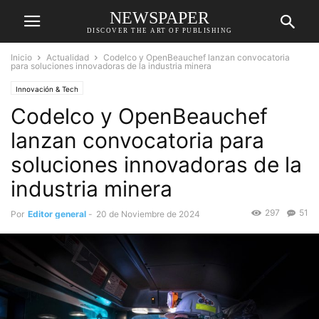
NEWSPAPER
DISCOVER THE ART OF PUBLISHING
Inicio
Actualidad
Codelco y OpenBeauchef lanzan convocatoria
para soluciones innovadoras de la industria minera
Innovación & Tech
Codelco y OpenBeauchef
lanzan convocatoria para
soluciones innovadoras de la
industria minera
297
51
Por
Editor general
-
20 de Noviembre de 2024