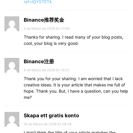
ref=IQY5TET4
Binance推荐奖金
4 de Marzo de 2026 En 21:09
Thanks for sharing. I read many of your blog posts,
cool, your blog is very good.
Binance注册
8 de Marzo de 2026 En 13:52
Thank you for your sharing. I am worried that I lack
creative ideas. It is your article that makes me full of
hope. Thank you. But, I have a question, can you help
me?
Skapa ett gratis konto
18 de Marzo de 2026 En 08:28
I don’t think the title of your article matches the