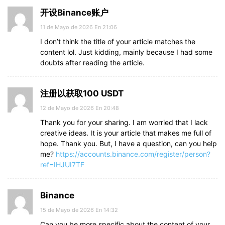
开设Binance账户
11 de Mayo de 2026 En 21:06
I don’t think the title of your article matches the
content lol. Just kidding, mainly because I had some
doubts after reading the article.
注册以获取100 USDT
12 de Mayo de 2026 En 20:48
Thank you for your sharing. I am worried that I lack
creative ideas. It is your article that makes me full of
hope. Thank you. But, I have a question, can you help
me?
https://accounts.binance.com/register/person?
ref=IHJUI7TF
Binance
15 de Mayo de 2026 En 14:32
Can you be more specific about the content of your