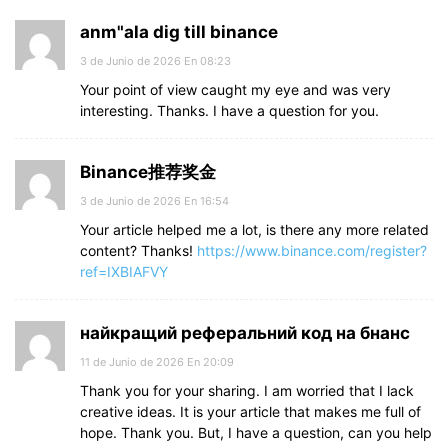
anm"ala dig till binance
3 de Junio de 2026 En 08:23
Your point of view caught my eye and was very
interesting. Thanks. I have a question for you.
Binance推荐奖金
3 de Junio de 2026 En 16:54
Your article helped me a lot, is there any more related
content? Thanks!
https://www.binance.com/register?
ref=IXBIAFVY
найкращий реферальний код на бнанс
11 de Junio de 2026 En 20:09
Thank you for your sharing. I am worried that I lack
creative ideas. It is your article that makes me full of
hope. Thank you. But, I have a question, can you help