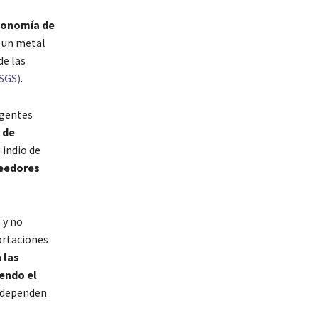
conomía de
 un metal
de las
USGS)
.
igentes
 de
 indio de
eedores
 y no
ortaciones
 las
endo el
e dependen