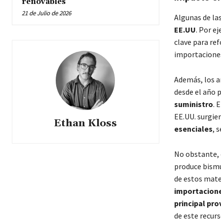
renovables
21 de Julio de 2026
Algunas de la
EE.UU
. Por e
clave para ref
importaciones
Además, los a
desde el año 
suministro
. 
EE.UU. surgie
Ethan Kloss
esenciales
, 
No obstante, 
produce bism
de estos mate
importacione
principal pr
de este recurs