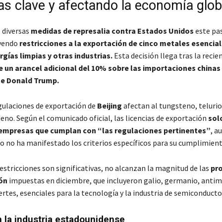
as clave y afectando la economía glob
 diversas
medidas de represalia contra Estados Unidos
este pa
yendo
restricciones a la exportación de cinco metales esencial
gías limpias y otras industrias.
Esta decisión llega tras la recie
e un arancel adicional del 10% sobre las importaciones chinas
te Donald Trump.
gulaciones de exportación de
Beijing
afectan al tungsteno, telurio
eno. Según el comunicado oficial, las licencias de exportación
sol
empresas que cumplan con “las regulaciones pertinentes”
, a
o no ha manifestado los criterios específicos para su cumplimient
restricciones son significativas, no alcanzan la magnitud de las
pro
ón
impuestas en diciembre, que incluyeron galio, germanio, antim
rtes, esenciales para la tecnología y la industria de semiconducto
 la industria estadounidense