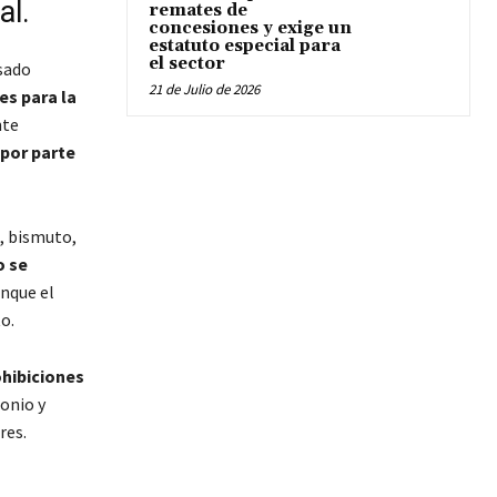
al.
remates de
concesiones y exige un
estatuto especial para
el sector
sado
21 de Julio de 2026
es para la
nte
 por parte
, bismuto,
o se
unque el
o.
hibiciones
onio y
res.