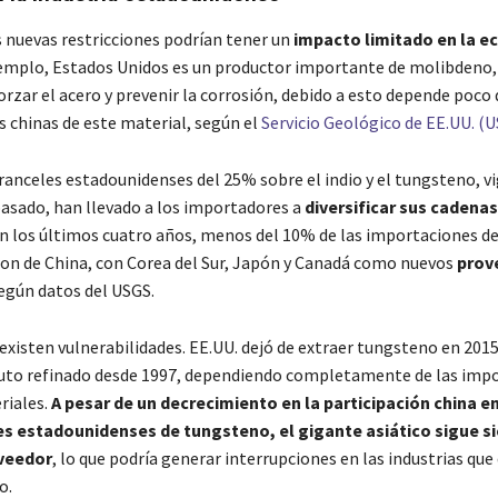
s nuevas restricciones podrían tener un
impacto limitado en la e
jemplo, Estados Unidos es un productor importante de molibdeno,
orzar el acero y prevenir la corrosión, debido a esto depende poco 
 chinas de este material, según el
Servicio Geológico de EE.UU. (
ranceles estadounidenses del 25% sobre el indio y el tungsteno, v
pasado, han llevado a los importadores a
diversificar sus cadenas
En los últimos cuatro años, menos del 10% de las importaciones de
ron de China, con Corea del Sur, Japón y Canadá como nuevos
prov
según datos del USGS.
existen vulnerabilidades. EE.UU. dejó de extraer tungsteno en 2015
uto refinado desde 1997, dependiendo completamente de las imp
riales.
A pesar de un decrecimiento en la participación china en
s estadounidenses de tungsteno, el gigante asiático sigue si
oveedor
, lo que podría generar interrupciones en las industrias qu
o.