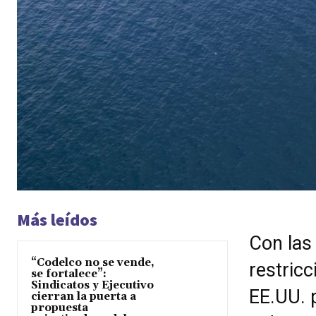
Más leídos
Con las
“Codelco no se vende,
restricc
se fortalece”:
Sindicatos y Ejecutivo
EE.UU. 
cierran la puerta a
propuesta