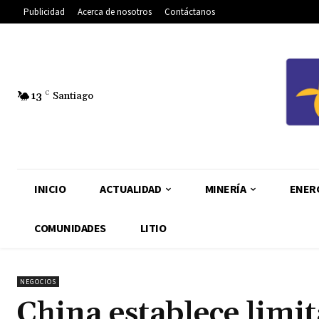
Publicidad
Acerca de nosotros
Contáctanos
13
C
Santiago
INICIO
ACTUALIDAD
MINERÍA
ENER
COMUNIDADES
LITIO
NEGOCIOS
China establece limit