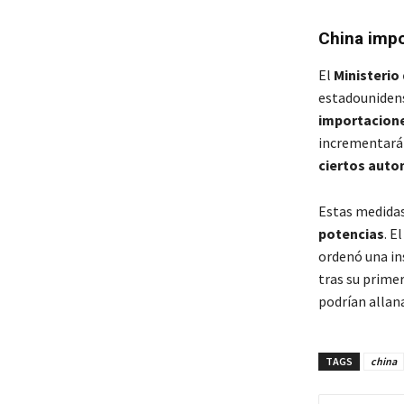
China impo
El
Ministerio
estadounidense
importacione
incrementará
ciertos auto
Estas medidas
potencias
. E
ordenó una in
tras su primer
podrían allan
TAGS
china