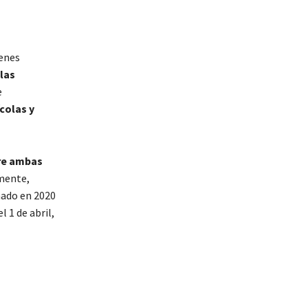
enes
las
e
colas y
re ambas
mente,
mado en 2020
 1 de abril,