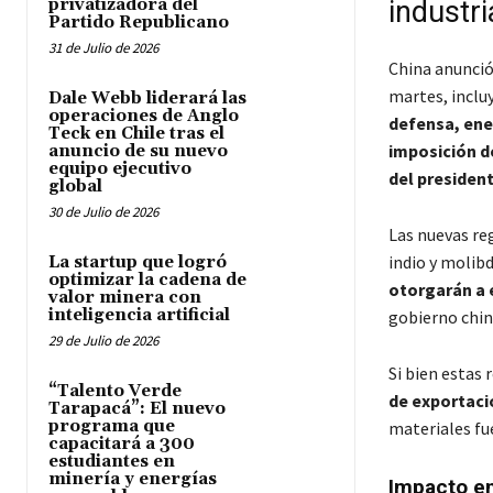
privatizadora del
industri
Partido Republicano
31 de Julio de 2026
China anunció
martes, inclu
Dale Webb liderará las
operaciones de Anglo
defensa, ener
Teck en Chile tras el
imposición d
anuncio de su nuevo
equipo ejecutivo
del presiden
global
30 de Julio de 2026
Las nuevas re
indio y molibd
La startup que logró
optimizar la cadena de
otorgarán a 
valor minera con
inteligencia artificial
gobierno chin
29 de Julio de 2026
Si bien estas 
“Talento Verde
de exportaci
Tarapacá”: El nuevo
programa que
materiales fue
capacitará a 300
estudiantes en
minería y energías
Impacto en