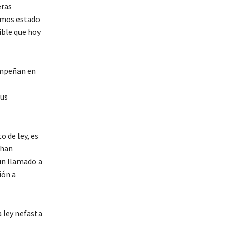
eras
emos estado
ible que hoy
empeñan en
sus
o de ley, es
 han
un llamado a
ión a
a ley nefasta