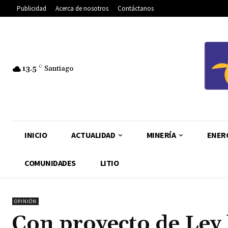
Publicidad
Acerca de nosotros
Contáctanos
13.5
C
Santiago
INICIO
ACTUALIDAD
MINERÍA
ENER
COMUNIDADES
LITIO
OPINIÓN
Con proyecto de Ley 