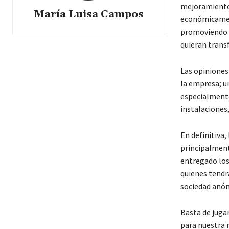
mejoramiento 
María Luisa Campos
económicament
promoviendo en
quieran trans
Las opiniones
la empresa; u
especialmente
instalaciones
En definitiva,
principalmente
entregado los
quienes tendr
sociedad anó
Basta de jugar
para nuestra 