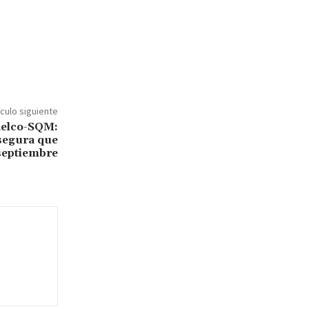
ículo siguiente
delco-SQM:
segura que
septiembre