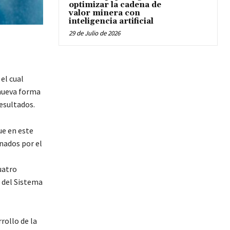
optimizar la cadena de
valor minera con
inteligencia artificial
29 de Julio de 2026
el cual
 nueva forma
esultados.
ue en este
nados por el
uatro
 del Sistema
rollo de la