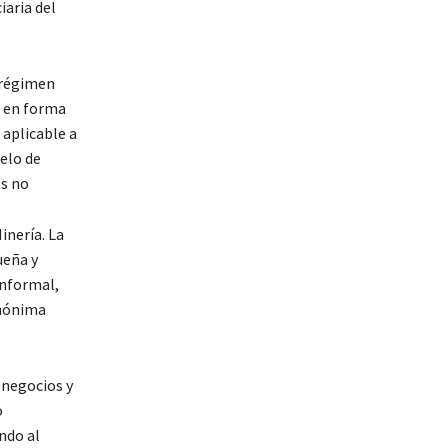
iaria del
n régimen
a en forma
 aplicable a
elo de
es no
inería. La
ueña y
informal,
anónima
 negocios y
o
ndo al