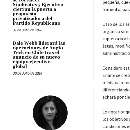
se fortalece”:
pequeña, que e
Sindicatos y Ejecutivo
fomento, para 
cierran la puerta a
propuesta
privatizadora del
Partido Republicano
Otro de los as
31 de Julio de 2026
orgánico simi
supletoria a 
Dale Webb liderará las
éstas, modifi
operaciones de Anglo
Teck en Chile tras el
administración
anuncio de su nuevo
equipo ejecutivo
global
Considero esta
30 de Julio de 2026
Enami se creó
mediana minerí
diferenciándo
echará por tie
Lo anterior q
los objetivos
condiciones ef