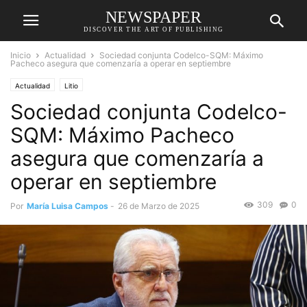
NEWSPAPER
DISCOVER THE ART OF PUBLISHING
Inicio
Actualidad
Sociedad conjunta Codelco-SQM: Máximo
Pacheco asegura que comenzaría a operar en septiembre
Actualidad
Litio
Sociedad conjunta Codelco-
SQM: Máximo Pacheco
asegura que comenzaría a
operar en septiembre
309
0
Por
María Luisa Campos
-
26 de Marzo de 2025