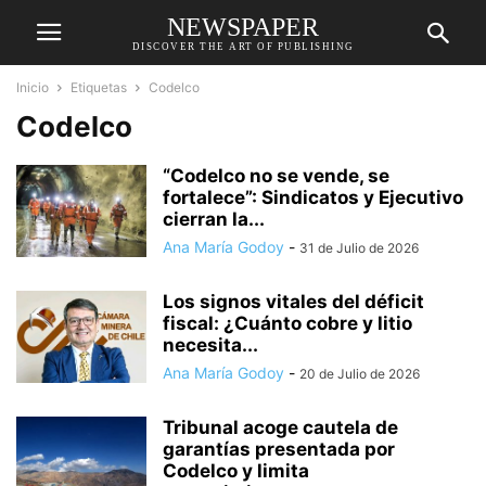
NEWSPAPER
DISCOVER THE ART OF PUBLISHING
Inicio
Etiquetas
Codelco
Codelco
“Codelco no se vende, se
fortalece”: Sindicatos y Ejecutivo
cierran la...
Ana María Godoy
-
31 de Julio de 2026
Los signos vitales del déficit
fiscal: ¿Cuánto cobre y litio
necesita...
Ana María Godoy
-
20 de Julio de 2026
Tribunal acoge cautela de
garantías presentada por
Codelco y limita