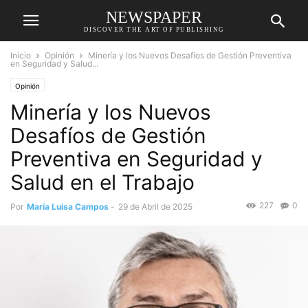
NEWSPAPER
DISCOVER THE ART OF PUBLISHING
Inicio
Opinión
Minería y los Nuevos Desafíos de Gestión Preventiva
en Seguridad y Salud...
Opinión
Minería y los Nuevos
Desafíos de Gestión
Preventiva en Seguridad y
Salud en el Trabajo
227
0
Por
María Luisa Campos
-
29 de Abril de 2025