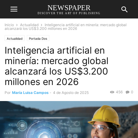
NEWSPAPER
DISCOVER THE ART OF PUBLISHING
Inicio
Actualidad
Inteligencia artificial en minería: mercado global
alcanzará los US$3.200 millones en 2026
Actualidad
Portada Dos
Inteligencia artificial en
minería: mercado global
alcanzará los US$3.200
millones en 2026
456
0
Por
María Luisa Campos
-
4 de Agosto de 2025