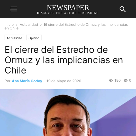
NEWSPAPER
DISCOVER THE ART OF PUBLISHING
Inicio
Actualidad
El cierre del Estrecho de Ormuz y las implicancias
en Chile
Actualidad
Opinión
El cierre del Estrecho de
Ormuz y las implicancias en
Chile
180
0
Por
Ana María Godoy
-
19 de Mayo de 2026