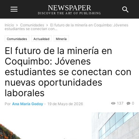
NEWSPAPER
DISCOVER THE ART OF PUBLISHING
Inicio
Comunidades
El futuro de la minería en Coquimbo: Jóvenes
estudiantes se conectan con...
Comunidades
Actualidad
Minería
El futuro de la minería en
Coquimbo: Jóvenes
estudiantes se conectan con
nuevas oportunidades
laborales
137
0
Por
Ana María Godoy
-
19 de Mayo de 2026