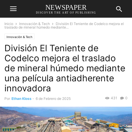
NEWSPAPER
DISCOVER THE ART OF PUBLISHING
Inicio
Innovación & Tech
División El Teniente de Codelco mejora el
traslado de mineral húmedo mediante...
Innovación & Tech
División El Teniente de
Codelco mejora el traslado
de mineral húmedo mediante
una película antiadherente
innovadora
431
0
Por
Ethan Kloss
-
6 de Febrero de 2025