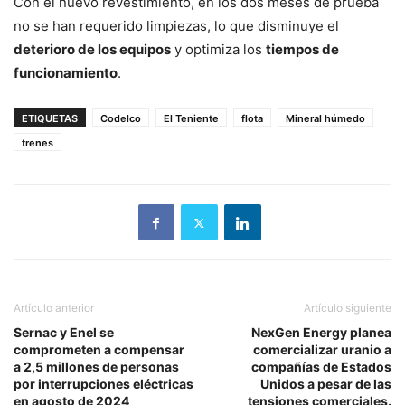
Con el nuevo revestimiento, en los dos meses de prueba
no se han requerido limpiezas, lo que disminuye el
deterioro de los equipos
y optimiza los
tiempos de
funcionamiento
.
ETIQUETAS
Codelco
El Teniente
flota
Mineral húmedo
trenes
Artículo anterior
Artículo siguiente
Sernac y Enel se
NexGen Energy planea
comprometen a compensar
comercializar uranio a
a 2,5 millones de personas
compañías de Estados
por interrupciones eléctricas
Unidos a pesar de las
en agosto de 2024
tensiones comerciales.