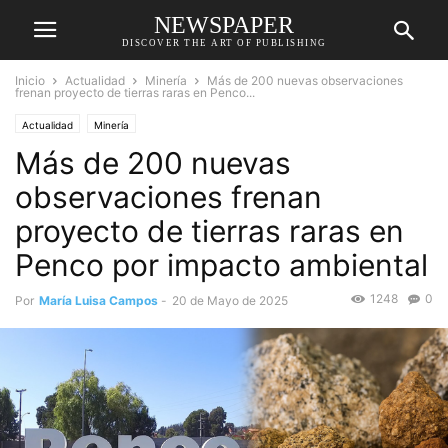
NEWSPAPER
DISCOVER THE ART OF PUBLISHING
Inicio
Actualidad
Minería
Más de 200 nuevas observaciones
frenan proyecto de tierras raras en Penco...
Actualidad
Minería
Más de 200 nuevas
observaciones frenan
proyecto de tierras raras en
Penco por impacto ambiental
1248
0
Por
María Luisa Campos
-
20 de Mayo de 2025