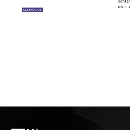
contem
minist
DESTACADOS