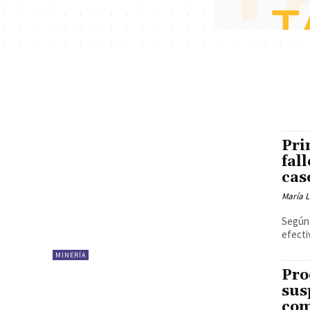
Pri
fal
cas
María 
Según 
efecti
MINERÍA
Pro
sus
com