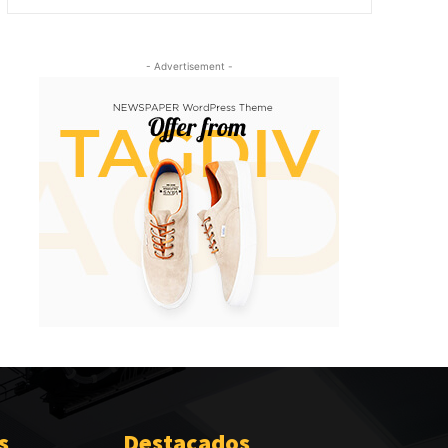
- Advertisement -
s
Destacados