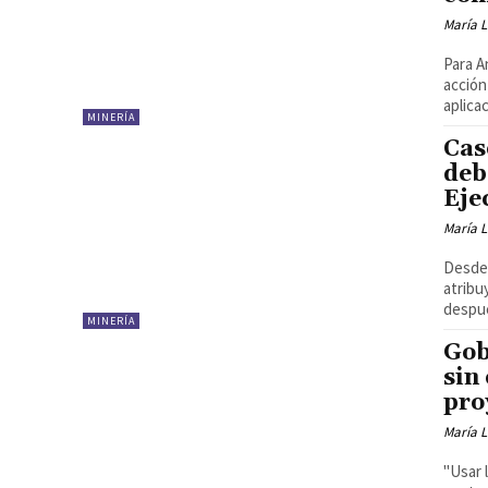
María 
Para A
acción
aplicac
MINERÍA
Cas
deb
Eje
María 
Desde 
atribu
despué
MINERÍA
Gob
sin
pro
María 
"Usar 